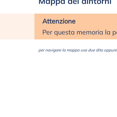
Mappa dei dintorni
Attenzione
Per questa memoria la po
per navigare la mappa usa due dita oppure 