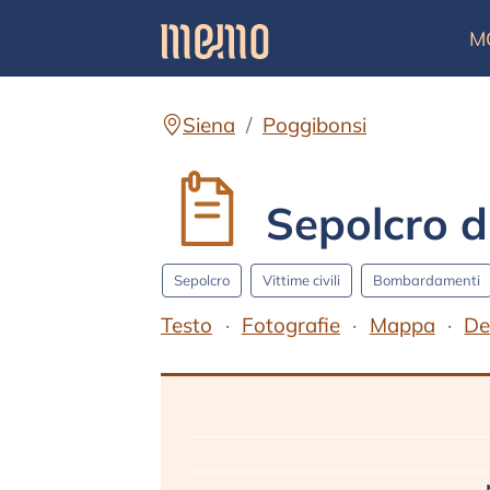
M
Siena
Poggibonsi
Sepolcro d
Sepolcro
Vittime civili
Bombardamenti
Testo
Fotografie
Mappa
De
Testo