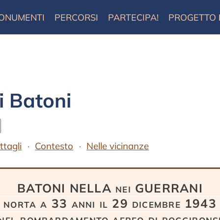
ONUMENTI
PERCORSI
PARTECIPA!
PROGETTO
i Batoni
ttagli
Contesto
Nelle vicinanze
BATONI NELLA nei GUERRANI
norta a 33 anni il 29 dicembre 1943
nel bombardamento aereo di poggibons