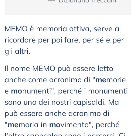
MEMO è memoria attiva, serve a
ricordare per poi fare, per sé e per
gli altri.
Il nome MEMO può essere letto
anche come acronimo di "
me
morie
e
mo
numenti", perché i monumenti
sono uno dei nostri capisaldi. Ma
può essere anche acronimo di
"
me
moria in
mo
vimento", perché
l'altro caposaldo sono i percorsi. Ci