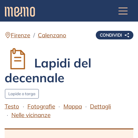
Firenze
Calenzano
CONDIVIDI
Lapidi del
decennale
Lapide o targa
Testo
Fotografie
Mappa
Dettagli
Nelle vicinanze
Testo