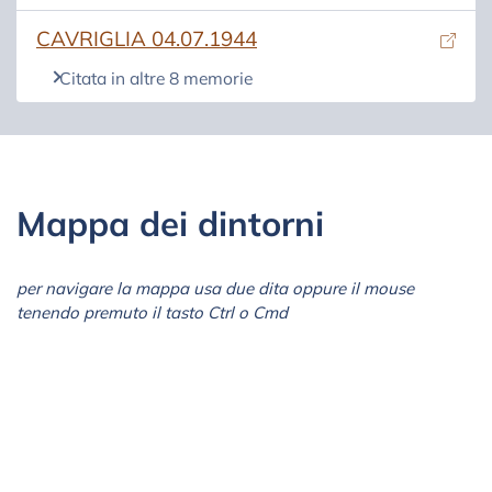
(si apre in una nuova scheda)
CAVRIGLIA 04.07.1944
Citata in altre 8 memorie
Mappa dei dintorni
per navigare la mappa usa due dita oppure il mouse
tenendo premuto il tasto Ctrl o Cmd