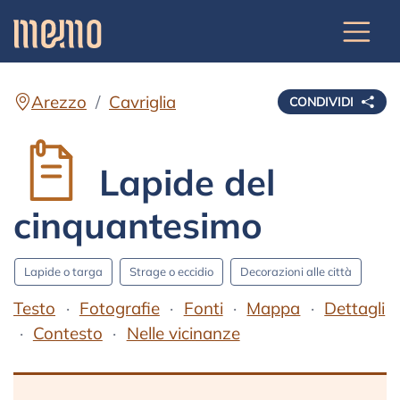
Arezzo
Cavriglia
CONDIVIDI
Lapide del
cinquantesimo
Lapide o targa
Strage o eccidio
Decorazioni alle città
Testo
Fotografie
Fonti
Mappa
Dettagli
Contesto
Nelle vicinanze
Testo