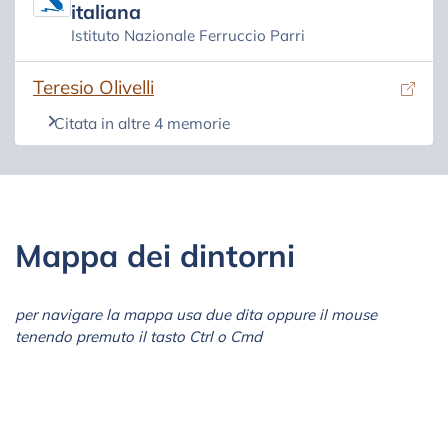
italiana
Istituto Nazionale Ferruccio Parri
(si apre in una nuova scheda)
Teresio Olivelli
Citata in altre 4 memorie
Mappa dei dintorni
per navigare la mappa usa due dita oppure il mouse
tenendo premuto il tasto Ctrl o Cmd