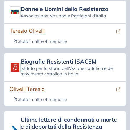
Donne e Uomini della Resistenza
Associazione Nazionale Partigiani d'Italia
(si apre in una nuova scheda)
Teresio Olivelli
Citata in altre 4 memorie
Biografie Resistenti ISACEM
Istituto per la storia dell'Azione cattolica e del
movimento cattolico in Italia
(si apre in una nuova scheda)
Olivelli Teresio
Citata in altre 4 memorie
Ultime lettere di condannati a morte
e di deportati della Resistenza