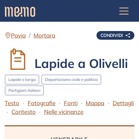
Pavia
Mortara
CONDIVIDI
Lapide a Olivelli
Lapide o targa
Deportazione civile e politica
Partigiani italiani
Testo
Fotografie
Fonti
Mappa
Dettagli
Contesto
Nelle vicinanze
Testo
venerabile