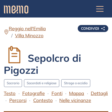
Reggio nell'Emilia
CONDIVIDI
Villa Minozzo
Sepolcro di
Pigozzi
Sacrario
Sacerdoti e religiose
Strage o eccidio
Testo
Fotografie
Fonti
Mappa
Dettagli
Percorsi
Contesto
Nelle vicinanze