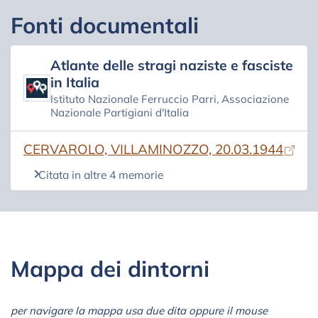
Fonti documentali
Atlante delle stragi naziste e fasciste
in Italia
Istituto Nazionale Ferruccio Parri, Associazione
Nazionale Partigiani d'Italia
(si apre in una nuova scheda)
CERVAROLO, VILLAMINOZZO, 20.03.1944
Citata in altre 4 memorie
Mappa dei dintorni
per navigare la mappa usa due dita oppure il mouse