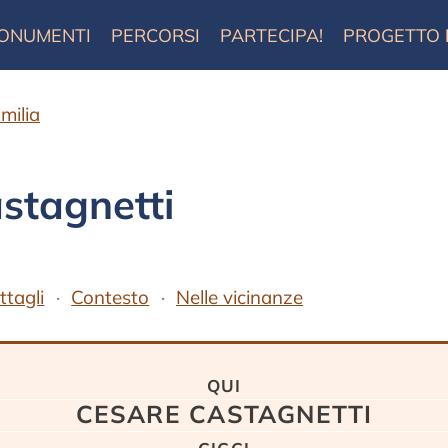
ONUMENTI
PERCORSI
PARTECIPA!
PROGETTO
milia
stagnetti
ttagli
Contesto
Nelle vicinanze
qui
CESARE CASTAGNETTI
cicci