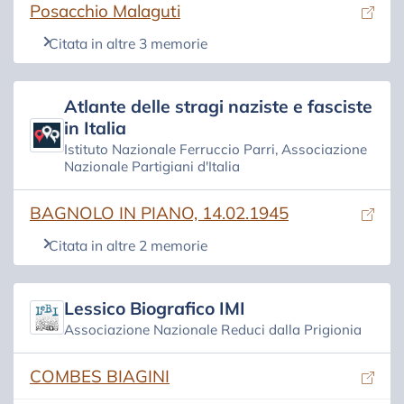
(si apre in una nuova scheda)
Posacchio Malaguti
Citata in altre 3 memorie
Atlante delle stragi naziste e fasciste
in Italia
Istituto Nazionale Ferruccio Parri, Associazione
Nazionale Partigiani d'Italia
(si apre in una nuova scheda)
BAGNOLO IN PIANO, 14.02.1945
Citata in altre 2 memorie
Lessico Biografico IMI
Associazione Nazionale Reduci dalla Prigionia
(si apre in una nuova scheda)
COMBES BIAGINI