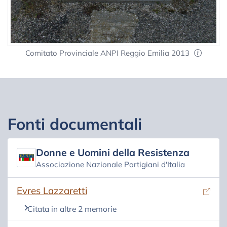
Comitato Provinciale ANPI Reggio Emilia 2013
Fonti documentali
Donne e Uomini della Resistenza
Associazione Nazionale Partigiani d'Italia
(si apre in una nuova scheda)
Evres Lazzaretti
Citata in altre 2 memorie