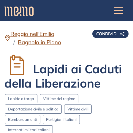
Reggio nell'Emilia
CONDIVIDI
Bagnolo in Piano
Lapidi ai Caduti
della Liberazione
Lapide o targa
Vittime del regime
Deportazione civile e politica
Vittime civili
Bombardamenti
Partigiani italiani
Internati militari italiani