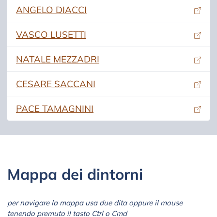
(si apre in una nuova scheda)
ANGELO DIACCI
(si apre in una nuova scheda)
VASCO LUSETTI
(si apre in una nuova scheda)
NATALE MEZZADRI
(si apre in una nuova scheda)
CESARE SACCANI
(si apre in una nuova scheda)
PACE TAMAGNINI
Mappa dei dintorni
per navigare la mappa usa due dita oppure il mouse
tenendo premuto il tasto Ctrl o Cmd