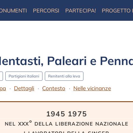
ONUMENTI
PERCORSI
PARTECIPA!
PROGETTO
ntasti, Paleari e Penna
Partigiani italiani
Renitenti alla leva
pa
Dettagli
Contesto
Nelle vicinanze
1945 1975
nel xxx° della liberazione nazionale
i lavoratori della singer