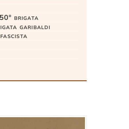
50° brigata
gata garibaldi
fascista