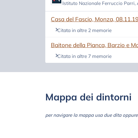
Istituto Nazionale Ferruccio Parri,
(si apre in una nuova scheda)
Casa del Fascio, Monza, 08.11.1
Citata in altre 2 memorie
(si apre in una nuova scheda)
Baitone della Pianca, Barzio e M
Citata in altre 7 memorie
Mappa dei dintorni
per navigare la mappa usa due dita oppure 