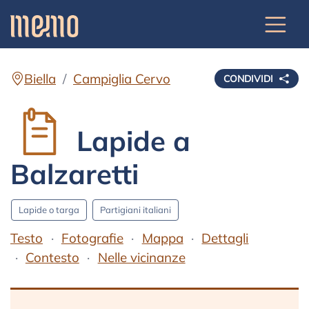
Biella
Campiglia Cervo
CONDIVIDI
Lapide a
Balzaretti
Lapide o targa
Partigiani italiani
Testo
Fotografie
Mappa
Dettagli
Contesto
Nelle vicinanze
Testo