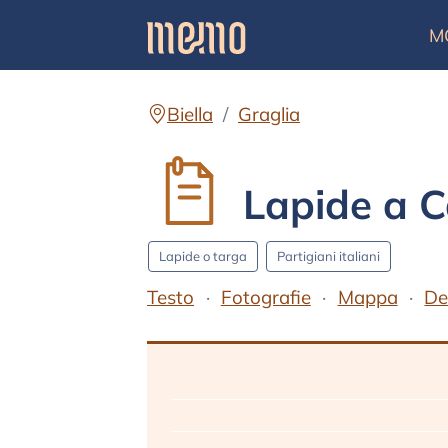
M
Biella
Graglia
Lapide a C
Lapide o targa
Partigiani italiani
Testo
Fotografie
Mappa
De
Testo