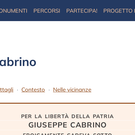
ONUMENTI
PERCORSI
PARTECIPA!
PROGETTO
abrino
ttagli
Contesto
Nelle vicinanze
per la libertà della patria
GIUSEPPE CABRINO
eroicamente cadeva sotto