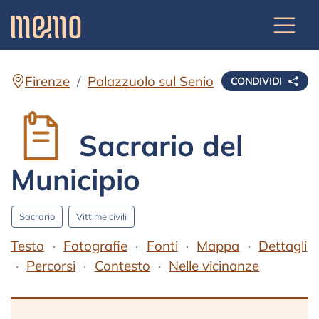
Firenze
Palazzuolo sul Senio
CONDIVIDI
Sacrario del
Municipio
Sacrario
Vittime civili
Testo
Fotografie
Fonti
Mappa
Dettagli
Percorsi
Contesto
Nelle vicinanze
Testo