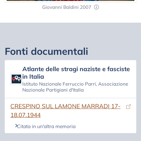
Giovanni Baldini 2007
Fonti documentali
Atlante delle stragi naziste e fasciste
in Italia
Istituto Nazionale Ferruccio Parri, Associazione
Nazionale Partigiani d'Italia
(si apre in una nuova scheda)
CRESPINO SUL LAMONE MARRADI 17-
18.07.1944
Citata in un'altra memoria