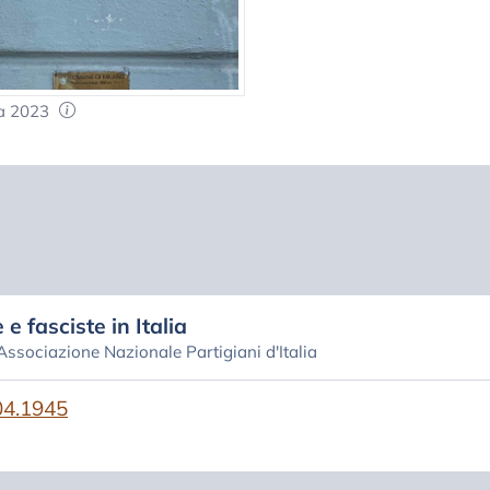
a 2023
 e fasciste in Italia
 Associazione Nazionale Partigiani d'Italia
.04.1945