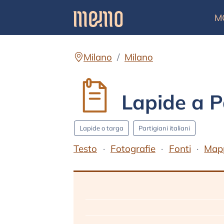
M
Milano
Milano
Lapide a Pa
Lapide o targa
Partigiani italiani
Testo
Fotografie
Fonti
Map
Testo