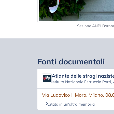
Sezione ANPI Baron
Fonti documentali
Atlante delle stragi naziste
Istituto Nazionale Ferruccio Parri,
(si apre in una nuova scheda)
Via Ludovico Il Moro, Milano, 08
Citata in un'altra memoria