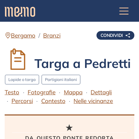
Bergamo
Branzi
CONDIVIDI
Targa a Pedretti
Lapide o targa
Partigiani italiani
Testo
Fotografie
Mappa
Dettagli
Percorsi
Contesto
Nelle vicinanze
Testo
★
da questo ponte redorta