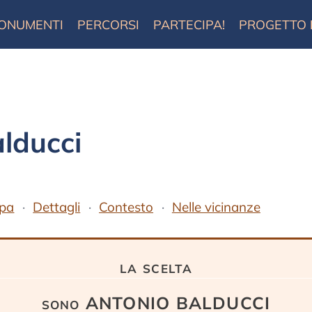
ONUMENTI
PERCORSI
PARTECIPA!
PROGETTO
lducci
pa
Dettagli
Contesto
Nelle vicinanze
la scelta
sono ANTONIO BALDUCCI