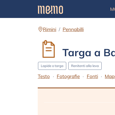
M
Rimini
Pennabilli
Targa a Ba
Lapide o targa
Renitenti alla leva
Testo
Fotografie
Fonti
Map
Testo