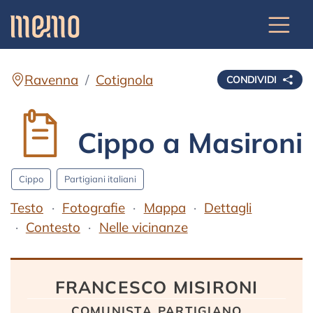
Ravenna
Cotignola
CONDIVIDI
Cippo a Masironi
Cippo
Partigiani italiani
Testo
Fotografie
Mappa
Dettagli
Contesto
Nelle vicinanze
Testo
FRANCESCO MISIRONI
comunista partigiano