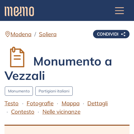
Modena
Soliera
CONDIVIDI
Monumento a
Vezzali
Monumento
Partigiani italiani
Testo
Fotografie
Mappa
Dettagli
Contesto
Nelle vicinanze
Testo