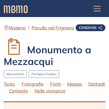
Modena
Pavullo nel Frignano
CONDIVIDI
Monumento a
Mezzacqui
Monumento
Partigiani italiani
Testo
Fotografie
Fonti
Mappa
Dettagli
Contesto
Nelle vicinanze
Testo