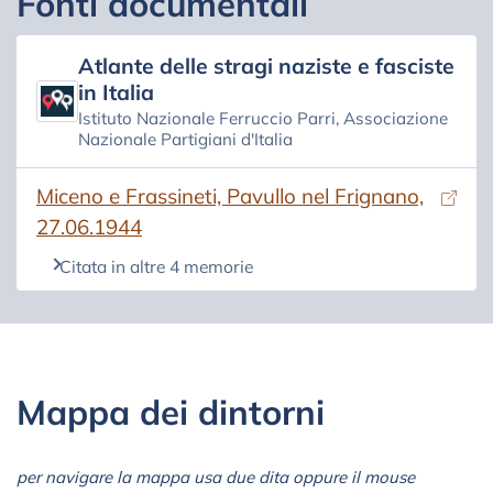
Fonti documentali
Atlante delle stragi naziste e fasciste
in Italia
Istituto Nazionale Ferruccio Parri, Associazione
Nazionale Partigiani d'Italia
(si apre in una nuova scheda)
Miceno e Frassineti, Pavullo nel Frignano,
27.06.1944
Citata in altre 4 memorie
Mappa dei dintorni
per navigare la mappa usa due dita oppure il mouse