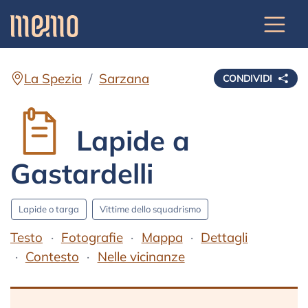
La Spezia
Sarzana
CONDIVIDI
Lapide a
Gastardelli
Lapide o targa
Vittime dello squadrismo
Testo
Fotografie
Mappa
Dettagli
Contesto
Nelle vicinanze
Testo