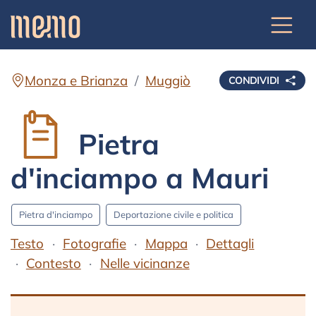
Monza e Brianza
Muggiò
CONDIVIDI
Pietra
d'inciampo a Mauri
Pietra d'inciampo
Deportazione civile e politica
Testo
Fotografie
Mappa
Dettagli
Contesto
Nelle vicinanze
Testo