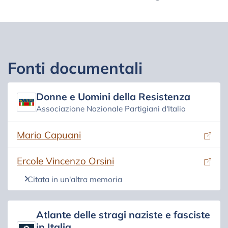
Fonti documentali
Donne e Uomini della Resistenza
Associazione Nazionale Partigiani d'Italia
(si apre in una nuova scheda)
Mario Capuani
(si apre in una nuova scheda)
Ercole Vincenzo Orsini
Citata in un'altra memoria
Atlante delle stragi naziste e fasciste
in Italia