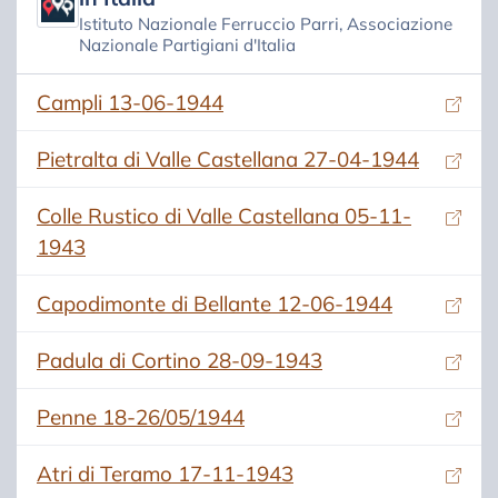
Istituto Nazionale Ferruccio Parri, Associazione
Nazionale Partigiani d'Italia
(si apre in una nuova scheda)
Campli 13-06-1944
(si apre in una nuova scheda)
Pietralta di Valle Castellana 27-04-1944
(si apre in una nuova scheda)
Colle Rustico di Valle Castellana 05-11-
1943
(si apre in una nuova scheda)
Capodimonte di Bellante 12-06-1944
(si apre in una nuova scheda)
Padula di Cortino 28-09-1943
(si apre in una nuova scheda)
Penne 18-26/05/1944
(si apre in una nuova scheda)
Atri di Teramo 17-11-1943