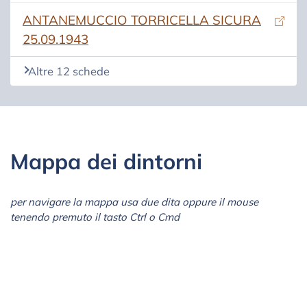
(si apre in una nuova scheda)
ANTANEMUCCIO TORRICELLA SICURA
25.09.1943
Altre 12 schede
Mappa dei dintorni
per navigare la mappa usa due dita oppure il mouse
tenendo premuto il tasto Ctrl o Cmd