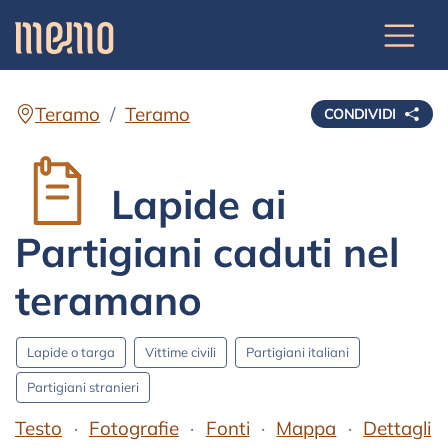
Teramo
Teramo
CONDIVIDI
Lapide ai
Partigiani caduti nel
teramano
Lapide o targa
Vittime civili
Partigiani italiani
Partigiani stranieri
Testo
Fotografie
Fonti
Mappa
Dettagli