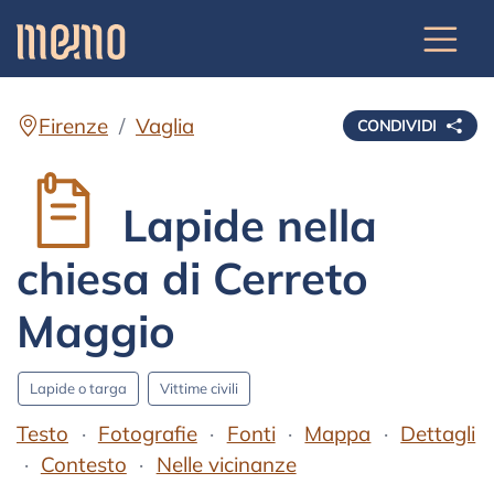
Firenze
Vaglia
CONDIVIDI
Lapide nella
chiesa di Cerreto
Maggio
Lapide o targa
Vittime civili
Testo
Fotografie
Fonti
Mappa
Dettagli
Contesto
Nelle vicinanze