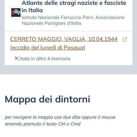
Atlante delle stragi naziste e fasciste
in Italia
Istituto Nazionale Ferruccio Parri, Associazione
Nazionale Partigiani d'Italia
(si apre in una nuova scheda)
CERRETO MAGGIO, VAGLIA, 10.04.1944
(eccidio del lunedì di Pasqua)
Citata in altre 4 memorie
Mappa dei dintorni
per navigare la mappa usa due dita oppure il mouse
tenendo premuto il tasto Ctrl o Cmd