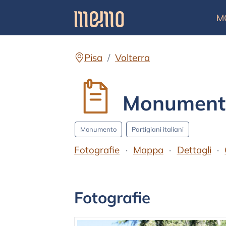
M
Pisa
Volterra
Monumento 
Monumento
Partigiani italiani
Fotografie
Mappa
Dettagli
Testo
Fotografie