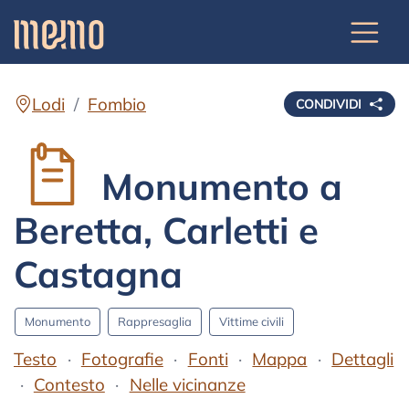
Lodi
Fombio
CONDIVIDI
Monumento a
Beretta, Carletti e
Castagna
Monumento
Rappresaglia
Vittime civili
Testo
Fotografie
Fonti
Mappa
Dettagli
Contesto
Nelle vicinanze