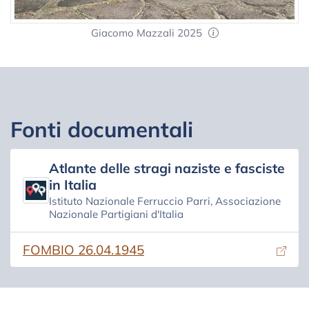
Giacomo Mazzali 2025
Fonti documentali
Atlante delle stragi naziste e fasciste
in Italia
Istituto Nazionale Ferruccio Parri, Associazione
Nazionale Partigiani d'Italia
(si apre in una nuova scheda)
FOMBIO 26.04.1945