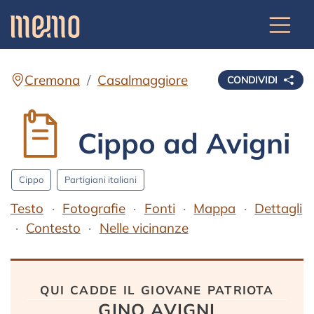
Cremona
Casalmaggiore
CONDIVIDI
Cippo ad Avigni
Cippo
Partigiani italiani
Testo
Fotografie
Fonti
Mappa
Dettagli
Contesto
Nelle vicinanze
Testo
qui cadde il giovane patriota
GINO AVIGNI