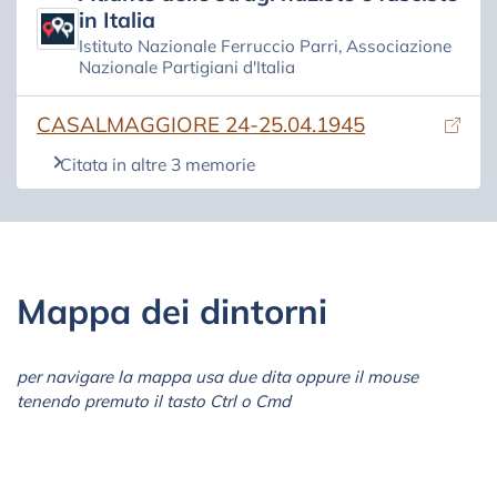
in Italia
Istituto Nazionale Ferruccio Parri, Associazione
Nazionale Partigiani d'Italia
(si apre in una nuova scheda)
CASALMAGGIORE 24-25.04.1945
Citata in altre 3 memorie
Mappa dei dintorni
per navigare la mappa usa due dita oppure il mouse
tenendo premuto il tasto Ctrl o Cmd