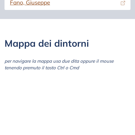
(si apre in una nuova scheda)
Fano, Giuseppe
Mappa dei dintorni
per navigare la mappa usa due dita oppure il mouse
tenendo premuto il tasto Ctrl o Cmd