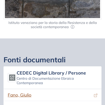
Istituto veneziano per la storia della Resistenza e della
società contemporanea
Fonti documentali
CEDEC Digital Library / Persone
Centro di Documentazione Ebraica
Contemporanea
(si apre in una nuova scheda)
Fano, Giulio