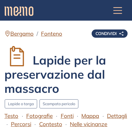
Bergamo
Fonteno
CONDIVIDI
Lapide per la
preservazione dal
massacro
Lapide o targa
Scampato pericolo
Testo
Fotografie
Fonti
Mappa
Dettagli
Percorsi
Contesto
Nelle vicinanze