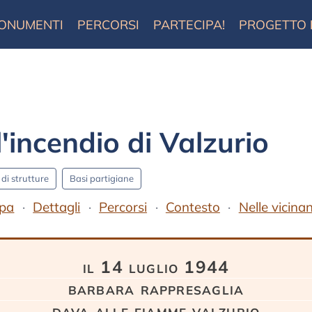
ONUMENTI
PERCORSI
PARTECIPA!
PROGETTO
'incendio di Valzurio
di strutture
Basi partigiane
pa
Dettagli
Percorsi
Contesto
Nelle vicina
il 14 luglio 1944
barbara rappresaglia
dava alle fiamme valzurio