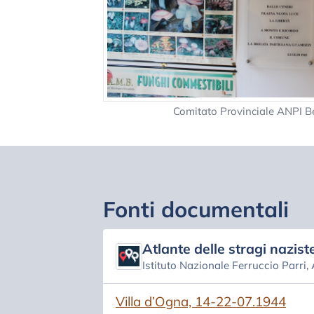
Comitato Provinciale ANPI
Fonti documentali
Atlante delle stragi naziste
Istituto Nazionale Ferruccio Parri,
(si apre in una nuova scheda)
Villa d’Ogna, 14-22-07.1944