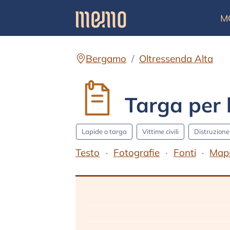
M
Bergamo
Oltressenda Alta
Targa per l
Lapide o targa
Vittime civili
Distruzione 
Testo
Fotografie
Fonti
Map
Testo