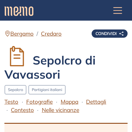
Bergamo
Credaro
CONDIVIDI
Sepolcro di
Vavassori
Sepolcro
Partigiani italiani
Testo
Fotografie
Mappa
Dettagli
Contesto
Nelle vicinanze
Testo