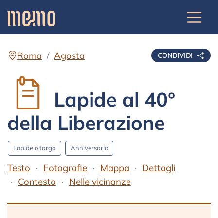
Roma
Agosta
CONDIVIDI
Lapide al 40°
della Liberazione
Lapide o targa
Anniversario
Testo
Fotografie
Mappa
Dettagli
Contesto
Nelle vicinanze
Testo