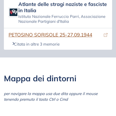
Atlante delle stragi naziste e fasciste
in Italia
Istituto Nazionale Ferruccio Parri, Associazione
Nazionale Partigiani d'Italia
(si apre in una nuova scheda)
PETOSINO SORISOLE 25-27.09.1944
Citata in altre 3 memorie
Mappa dei dintorni
per navigare la mappa usa due dita oppure il mouse
tenendo premuto il tasto Ctrl o Cmd