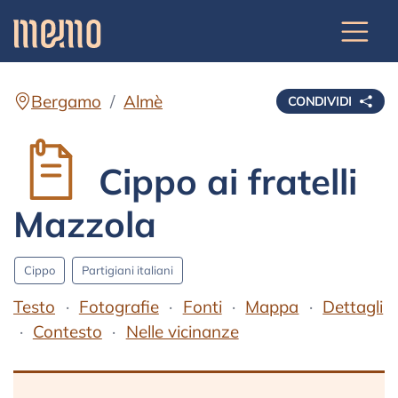
Bergamo
Almè
CONDIVIDI
Cippo ai fratelli
Mazzola
Cippo
Partigiani italiani
Testo
Fotografie
Fonti
Mappa
Dettagli
Contesto
Nelle vicinanze
Testo