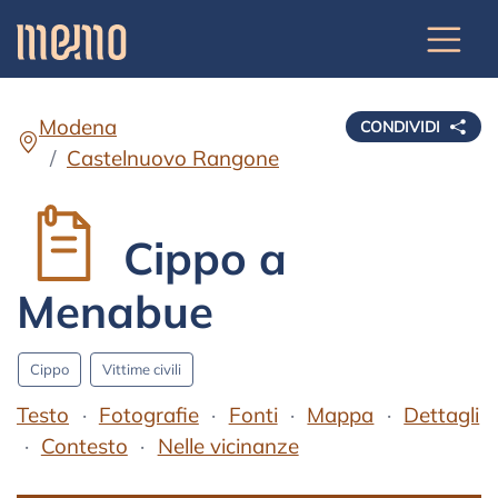
Modena
CONDIVIDI
Castelnuovo Rangone
Cippo a
Menabue
Cippo
Vittime civili
Testo
Fotografie
Fonti
Mappa
Dettagli
Contesto
Nelle vicinanze