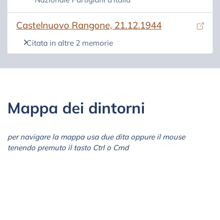
(si apre in una nuova scheda)
Castelnuovo Rangone, 21.12.1944
Citata in altre 2 memorie
Mappa dei dintorni
per navigare la mappa usa due dita oppure il mouse
tenendo premuto il tasto Ctrl o Cmd