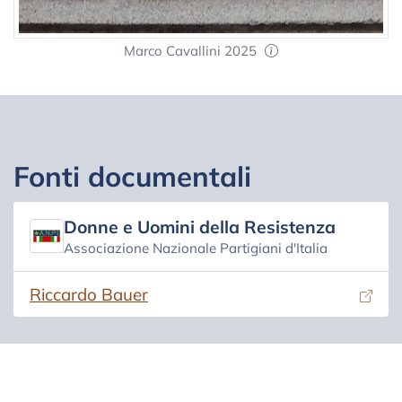
Marco Cavallini 2025
Fonti documentali
Donne e Uomini della Resistenza
Associazione Nazionale Partigiani d'Italia
(si apre in una nuova scheda)
Riccardo Bauer