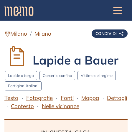
Milano
Milano
CONDIVIDI
Lapide a Bauer
Lapide o targa
Carceri e confino
Vittime del regime
Partigiani italiani
Testo
Fotografie
Fonti
Mappa
Dettagli
Contesto
Nelle vicinanze
Testo
in questa casa