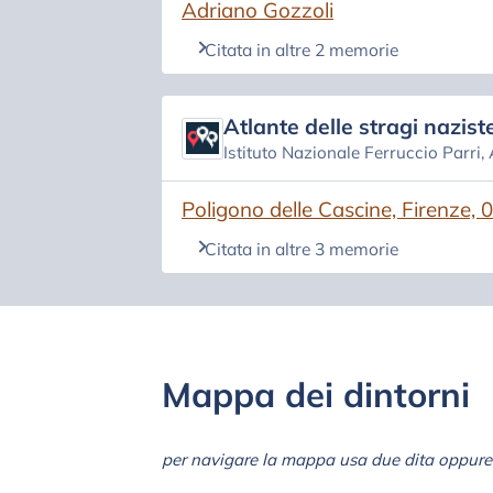
(si apre in una nuova scheda)
Adriano Gozzoli
Citata in altre 2 memorie
Atlante delle stragi naziste
Istituto Nazionale Ferruccio Parri,
(si apre in una nuova scheda)
Poligono delle Cascine, Firenze, 
Citata in altre 3 memorie
Mappa dei dintorni
per navigare la mappa usa due dita oppure 