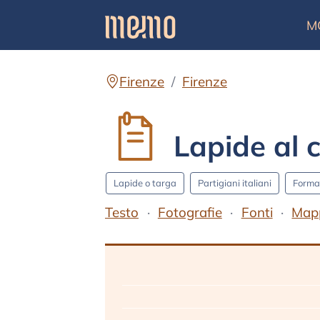
M
Firenze
Firenze
Lapide al c
Lapide o targa
Partigiani italiani
Forma
Testo
Fotografie
Fonti
Map
Testo