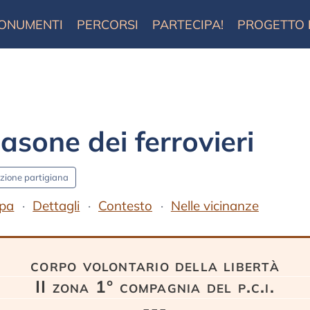
ONUMENTI
PERCORSI
PARTECIPA!
PROGETTO
asone dei ferrovieri
zione partigiana
pa
Dettagli
Contesto
Nelle vicinanze
corpo volontario della libertà
II zona 1° compagnia del p.c.i.
---