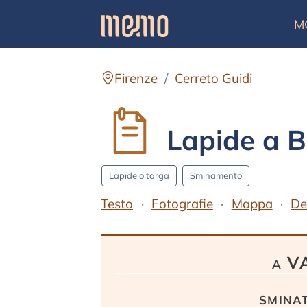
M
Firenze
Cerreto Guidi
Lapide a B
Lapide o targa
Sminamento
Testo
Fotografie
Mappa
De
Testo
a V
smina