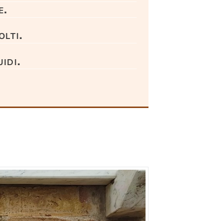
e.
olti.
idi.