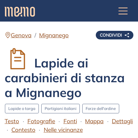
Genova
Mignanego
CONDIVIDI
Lapide ai
carabinieri di stanza
a Mignanego
Lapide o targa
Partigiani italiani
Forze dell'ordine
Testo
Fotografie
Fonti
Mappa
Dettagli
Contesto
Nelle vicinanze