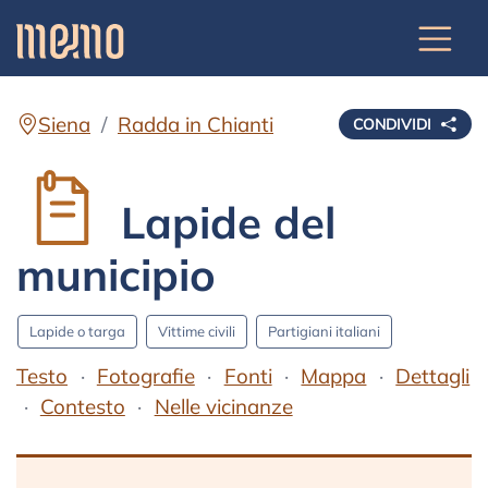
Siena
Radda in Chianti
CONDIVIDI
Lapide del
municipio
Lapide o targa
Vittime civili
Partigiani italiani
Testo
Fotografie
Fonti
Mappa
Dettagli
Contesto
Nelle vicinanze
Testo