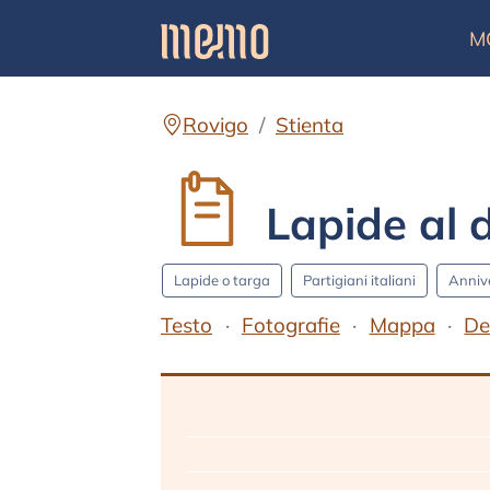
M
Rovigo
Stienta
Lapide al 
Lapide o targa
Partigiani italiani
Anniv
Testo
Fotografie
Mappa
De
Testo