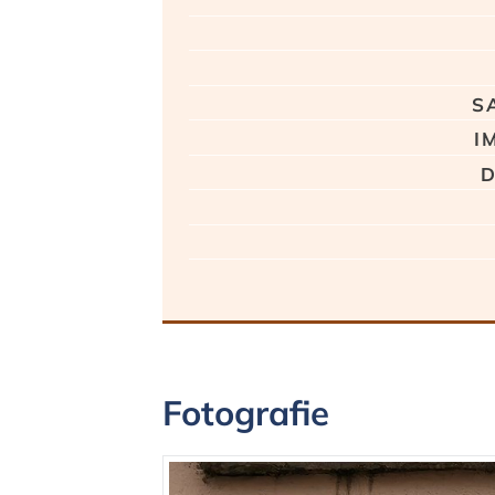
s
i
d
Fotografie