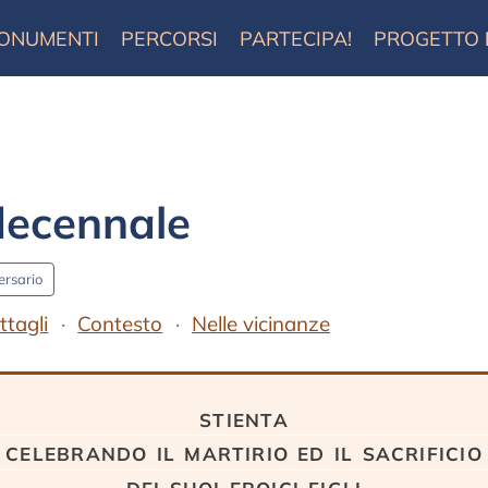
ONUMENTI
PERCORSI
PARTECIPA!
PROGETTO
decennale
ersario
ttagli
Contesto
Nelle vicinanze
stienta
celebrando il martirio ed il sacrificio
dei suoi eroici figli