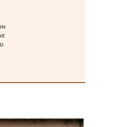
on
ne
do