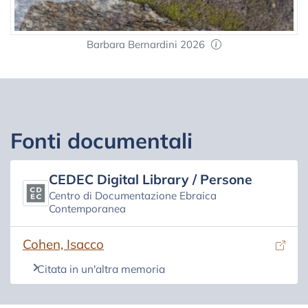
Barbara Bernardini 2026
Fonti documentali
CEDEC Digital Library / Persone
Centro di Documentazione Ebraica
Contemporanea
(si apre in una nuova scheda)
Cohen, Isacco
Citata in un'altra memoria