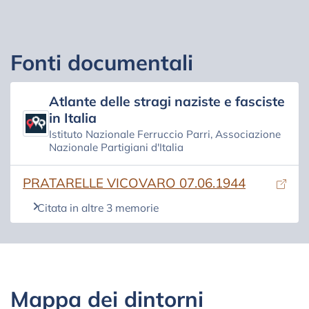
Fonti documentali
Atlante delle stragi naziste e fasciste
in Italia
Istituto Nazionale Ferruccio Parri, Associazione
Nazionale Partigiani d'Italia
(si apre in una nuova scheda)
PRATARELLE VICOVARO 07.06.1944
Citata in altre 3 memorie
Mappa dei dintorni