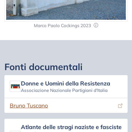
Marco Paolo Cockings 2023
Fonti documentali
Donne e Uomini della Resistenza
Associazione Nazionale Partigiani d'Italia
(si apre in una nuova scheda)
Bruno Tuscano
Atlante delle stragi naziste e fasciste