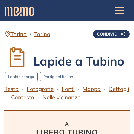
Torino
Torino
CONDIVIDI
Lapide a Tubino
Lapide o targa
Partigiani italiani
Testo
Fotografie
Fonti
Mappa
Dettagli
Contesto
Nelle vicinanze
Testo
a
LIBERO TUBINO