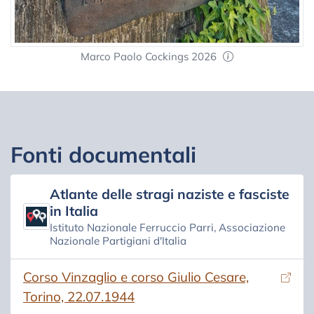
Marco Paolo Cockings 2026
Fonti documentali
Atlante delle stragi naziste e fasciste
in Italia
Istituto Nazionale Ferruccio Parri, Associazione
Nazionale Partigiani d'Italia
(si apre in una nuova scheda)
Corso Vinzaglio e corso Giulio Cesare,
Torino, 22.07.1944