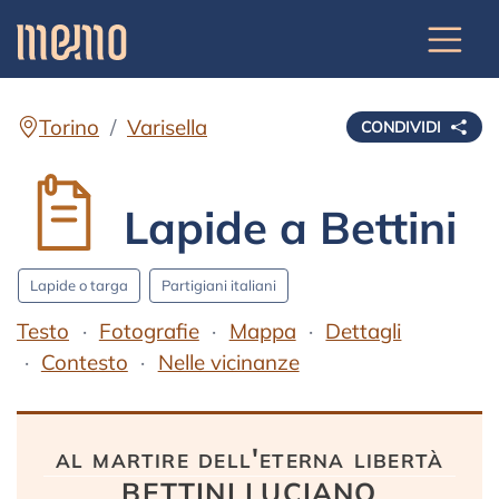
Torino
Varisella
CONDIVIDI
Lapide a Bettini
Lapide o targa
Partigiani italiani
Testo
Fotografie
Mappa
Dettagli
Contesto
Nelle vicinanze
Testo
al martire dell'eterna libertà
BETTINI LUCIANO