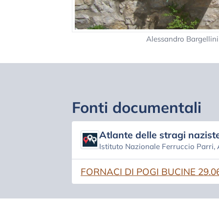
Alessandro Bargellin
Fonti documentali
Atlante delle stragi naziste
Istituto Nazionale Ferruccio Parri,
(si apre in una nuova scheda)
FORNACI DI POGI BUCINE 29.0