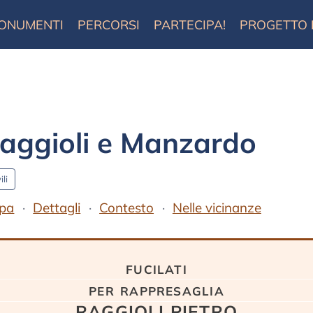
ONUMENTI
PERCORSI
PARTECIPA!
PROGETTO
aggioli e Manzardo
ili
pa
Dettagli
Contesto
Nelle vicinanze
fucilati
per rappresaglia
RAGGIOLI PIETRO