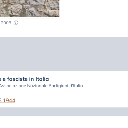
i 2008
 e fasciste in Italia
 Associazione Nazionale Partigiani d'Italia
6.1944