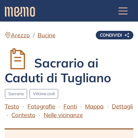
Arezzo
Bucine
CONDIVIDI
Sacrario ai
Caduti di Tugliano
Sacrario
Vittime civili
Testo
Fotografie
Fonti
Mappa
Dettagli
Contesto
Nelle vicinanze
Testo