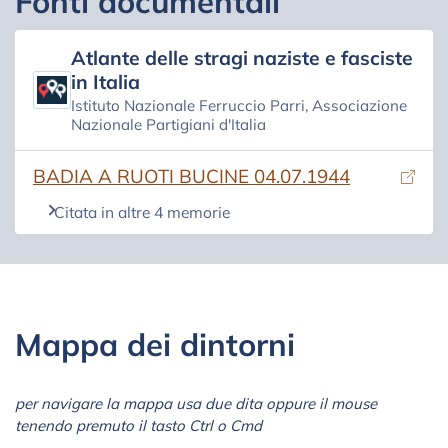
Fonti documentali
Atlante delle stragi naziste e fasciste
in Italia
Istituto Nazionale Ferruccio Parri, Associazione
Nazionale Partigiani d'Italia
(si apre in una nuova scheda)
BADIA A RUOTI BUCINE 04.07.1944
Citata in altre 4 memorie
Mappa dei dintorni
per navigare la mappa usa due dita oppure il mouse
tenendo premuto il tasto Ctrl o Cmd