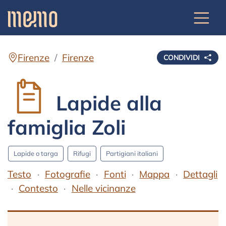
Firenze
Firenze
CONDIVIDI
Lapide alla
famiglia Zoli
Lapide o targa
Rifugi
Partigiani italiani
Testo
Fotografie
Fonti
Mappa
Dettagli
Contesto
Nelle vicinanze
Testo