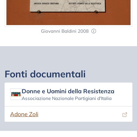
Giovanni Baldini 2008
Fonti documentali
Donne e Uomini della Resistenza
Associazione Nazionale Partigiani d'Italia
(si apre in una nuova scheda)
Adone Zoli