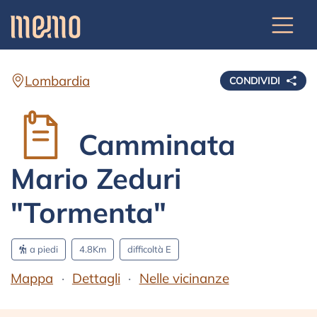
Lombardia
CONDIVIDI
Camminata
Mario Zeduri
"Tormenta"
a piedi
4.8Km
difficoltà E
Mappa
Dettagli
Nelle vicinanze