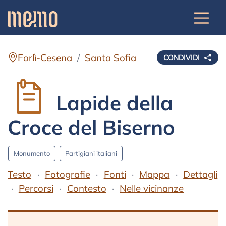
Forlì-Cesena
Santa Sofia
CONDIVIDI
Lapide della
Croce del Biserno
Monumento
Partigiani italiani
Testo
Fotografie
Fonti
Mappa
Dettagli
Percorsi
Contesto
Nelle vicinanze
Testo