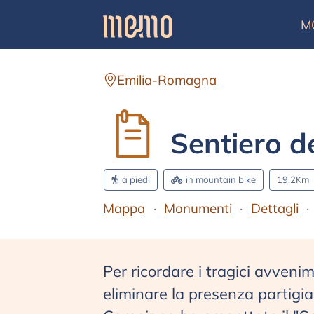
M
Emilia-Romagna
Sentiero de
a piedi
in mountain bike
19.2Km
Mappa
Monumenti
Dettagli
Per ricordare i tragici avvenim
eliminare la presenza partigia