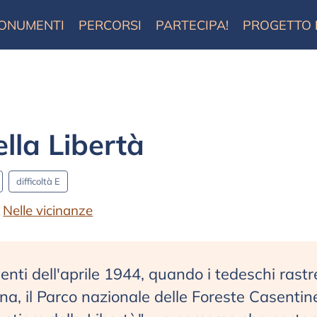
ONUMENTI
PERCORSI
PARTECIPA!
PROGETTO
lla Libertà
difficoltà E
Nelle vicinanze
enti dell'aprile 1944, quando i tedeschi rastr
na, il Parco nazionale delle Foreste Casentin